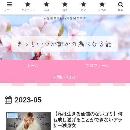
メニュー
ダイエット
美容
お金
育児
その他
検索
ホーム
プロフィール
お問い合わせ
2023-05
【私は生きる価値のないゴミ】何
その他
も成し遂げることができないアラ
サー独身女