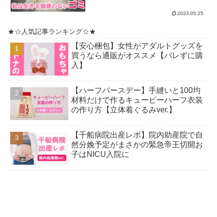
2023.05.25
★☆人気記事ランキング☆★
【安心梱包】女性がアダルトグッズを
買うなら通販がオススメ【バレずに購
入】
【ハーフバースデー】手縫いと100均
材料だけで作るキューピーハーフ衣装
の作り方【立体着ぐるみver.】
【千船病院出産レポ】院内助産院で自
然分娩予定がまさかの緊急帝王切開お
子はNICU入院に