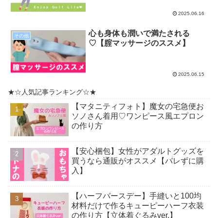
2025.06.16
心も身体も潤いで満たされる
その他
♡【腟マッサージのススメ】
2025.06.15
★☆人気記事ランキング☆★
【マタニティフォト】魔女の宅急便お
ソノさん着用♡ワンピース風エプロン
の作り方
【安心梱包】女性がアダルトグッズを
買うなら通販がオススメ【バレずに購
入】
【ハーフバースデー】手縫いと100均
材料だけで作るキューピーハーフ衣装
の作り方【立体着ぐるみver.】