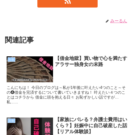
みーるん
関連記事
【借金地獄】買い物で心を満たす
お金
アラサー独身女の末路
こんにちは！ 今日のブログは～私が1年後に叶えたい4つのこと～そ
の❹借金を完済するについて書いていきますね！ 叶えたい４つのこ
とはコチラから 借金に頭を抱える日々 お恥ずかしい話ですが…
私…...
【家族にバレる？弁護士費用はい
お金
くら？】妊娠中に自己破産した話
【リアル体験談】