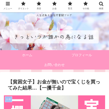
メニュー
ダイエット
美容
お金
育児
その他
検索
ホーム
プロフィール
お問い合わせ
【貧困女子】お金が無いので宝くじを買っ
てみた結果…【一攫千金】
お金