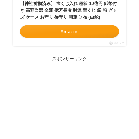
【神社祈願済み】 宝くじ入れ 桐箱 10億円 紙幣付
き 高額当選 金運 億万長者 財運 宝くじ 袋 箱 グッ
ズ ケース お守り 御守り 開運 財布 (白蛇)
Amazon
ポチップ
スポンサーリンク