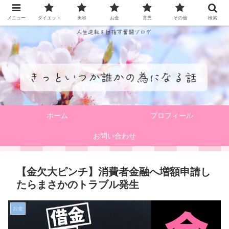
メニュー
ダイエット
美容
お金
育児
その他
検索
ホーム
プロフィール
お問い合わせ
【金欠大ピンチ】消費者金融へ増額申請し
たらまさかのトラブル発生
お金