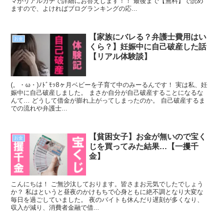
マがリアルガチで詳細にお答えします！！ 最後まで【無料】で読め
ますので、よければブログランキングの応...
【家族にバレる？弁護士費用はい
お金
くら？】妊娠中に自己破産した話
【リアル体験談】
(。・ω・)ﾉﾄﾞﾓｯ8ヶ月ベビーを子育て中のみーるんです！ 実は私、妊
娠中に自己破産しました。 まさか自分が自己破産することになるな
んて… どうして借金が膨れ上がってしまったのか。 自己破産するま
での流れや弁護士...
【貧困女子】お金が無いので宝く
お金
じを買ってみた結果…【一攫千
金】
こんにちは！ ご無沙汰しております。皆さまお元気でしたでしょう
か？ 私はというと昼夜のかけもちで心身ともに絶不調となり大変な
毎日を過ごしていました。 夜のバイトも休んだり遅刻が多くなり、
収入が減り、消費者金融で借...