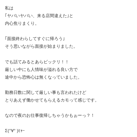
私は
｢ヤバいヤバい、来る店間違えた｣と
内心焦りまくり。
｢面接終わらしてすぐに帰ろう｣
そう思いながら面接が始まりました。
でも話てみるとあらビックリ！！
厳しい中にも人情味が溢れる良い方で
途中から恐怖心は無くなっていました。
勤務日数に関して厳しい事も言われたけど
とりあえず働かせてもらえるカモって感じです。
なので夜のお仕事復帰しちゃうかもぉーっ？！
Σ(°∀° )ﾋｬｰ