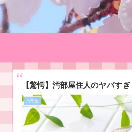
【驚愕】汚部屋住人のヤバすぎ
汚部屋