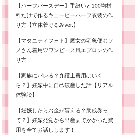
【ハーフバースデー】手縫いと100均材
料だけで作るキューピーハーフ衣装の作
り方【立体着ぐるみver.】
【マタニティフォト】魔女の宅急便おソ
ノさん着用♡ワンピース風エプロンの作
り方
【家族にバレる？弁護士費用はいく
ら？】妊娠中に自己破産した話【リアル
体験談】
【妊娠したらお金が貰える？助成券っ
て？】妊娠発覚から出産までかかった費
用を全てお話しします！