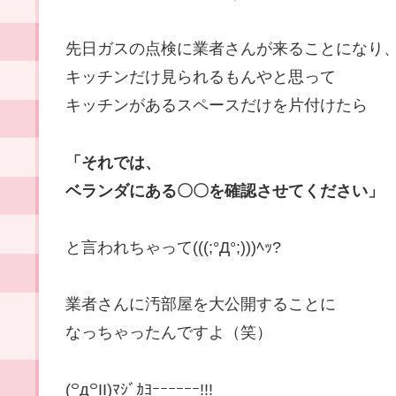
先日ガスの点検に業者さんが来ることになり
キッチンだけ見られるもんやと思って
キッチンがあるスペースだけを片付けたら
「それでは、
ベランダにある〇〇を確認させてください」
と言われちゃって(((;°Д°;)))ﾍｯ?
業者さんに汚部屋を大公開することに
なっちゃったんですよ（笑）
(꒪д꒪II)ﾏｼﾞｶﾖｰｰｰｰｰｰ!!!