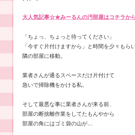
大人気記事☆★みーるんの汚部屋はコチラか
「ちょっ、ちょっと待ってください」
「今すぐ片付けますから」と時間を少々もら
隣の部屋に移動。
業者さんが通るスペースだけ片付けて
急いで掃除機をかける私。
そして最悪な事に業者さんが来る前、
部屋の断捨離作業をしてたもんやから
部屋の角にはゴミ袋の山が…