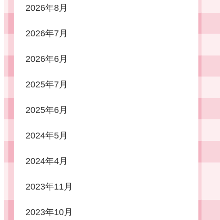
2026年8月
2026年7月
2026年6月
2025年7月
2025年6月
2024年5月
2024年4月
2023年11月
2023年10月